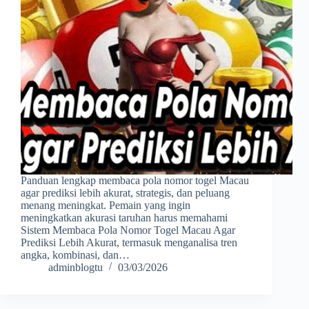
Panduan lengkap membaca pola nomor togel Macau
agar prediksi lebih akurat, strategis, dan peluang
menang meningkat. Pemain yang ingin
meningkatkan akurasi taruhan harus memahami
Sistem Membaca Pola Nomor Togel Macau Agar
Prediksi Lebih Akurat, termasuk menganalisa tren
angka, kombinasi, dan…
adminblogtu
03/03/2026