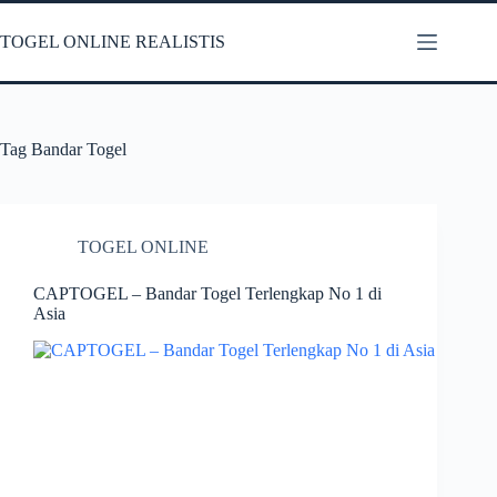
Skip
to
TOGEL ONLINE REALISTIS
content
Tag
Bandar Togel
TOGEL ONLINE
CAPTOGEL – Bandar Togel Terlengkap No 1 di
Asia