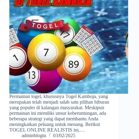
Permainan togel, khususnya Togel Kamboja, yang
merupakan telah menjadi salah satu pilihan hiburan
yang populer di kalangan masyarakat. Meskipun
permainan ini memiliki unsur keberuntungan, ada
beberapa strategi yang dapat membantu Anda
meningkatkan peluang untuk menang. Berikut
TOGEL ONLINE REALISTIS ini,…
adminblogtu
03/02/2025