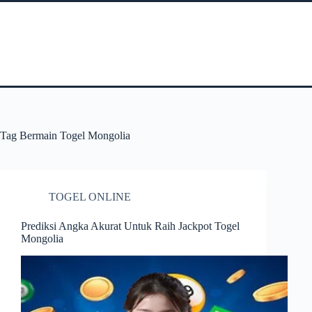
Skip
to
content
Tag
Bermain Togel Mongolia
TOGEL ONLINE
Prediksi Angka Akurat Untuk Raih Jackpot Togel
Mongolia