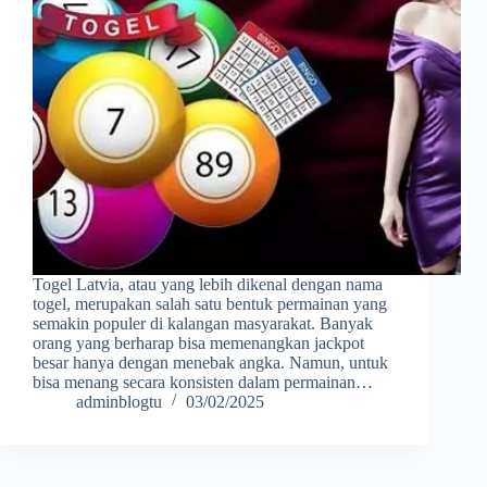
Togel Latvia, atau yang lebih dikenal dengan nama
togel, merupakan salah satu bentuk permainan yang
semakin populer di kalangan masyarakat. Banyak
orang yang berharap bisa memenangkan jackpot
besar hanya dengan menebak angka. Namun, untuk
bisa menang secara konsisten dalam permainan…
adminblogtu
03/02/2025