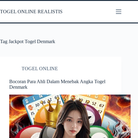
Skip
to
TOGEL ONLINE REALISTIS
content
Tag
Jackpot Togel Denmark
TOGEL ONLINE
Bocoran Para Ahli Dalam Menebak Angka Togel
Denmark