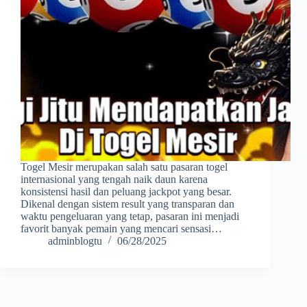
Togel Mesir merupakan salah satu pasaran togel
internasional yang tengah naik daun karena
konsistensi hasil dan peluang jackpot yang besar.
Dikenal dengan sistem result yang transparan dan
waktu pengeluaran yang tetap, pasaran ini menjadi
favorit banyak pemain yang mencari sensasi…
adminblogtu
06/28/2025