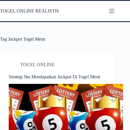
Skip
to
TOGEL ONLINE REALISTIS
content
Tag
Jackpot Togel Mesir
TOGEL ONLINE
Strategi Jitu Mendapatkan Jackpot Di Togel Mesir