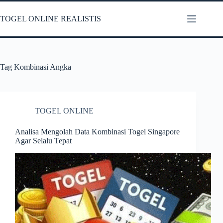
Skip
to
TOGEL ONLINE REALISTIS
content
Tag
Kombinasi Angka
TOGEL ONLINE
Analisa Mengolah Data Kombinasi Togel Singapore
Agar Selalu Tepat