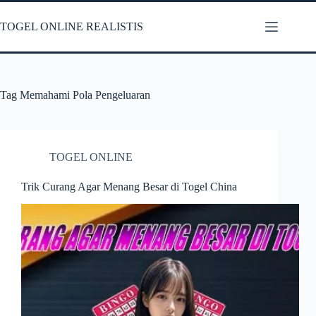
Skip
to
TOGEL ONLINE REALISTIS
content
Tag
Memahami Pola Pengeluaran
TOGEL ONLINE
Trik Curang Agar Menang Besar di Togel China