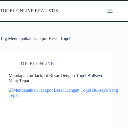
Skip
to
TOGEL ONLINE REALISTIS
content
Tag
Mendapatkan Jackpot Besar Togel
TOGEL ONLINE
Mendapatkan Jackpot Besar Dengan Togel Bullseye
Yang Tepat