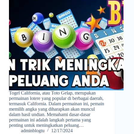
Togel California, atau Toto Gelap, merupakan
permainan lotere yang popular di berbagai daerah,
termasuk California. Dalam permainan ini, pemain
memilih angka yang diharapkan akan muncul
dalam hasil undian. Memahami dasar-dasar
permainan ini adalah langkah pertama yang
penting untuk meningkatkan peluang…
adminblogtu
12/17/2024