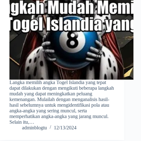
Langka memilih angka Togel Islandia yang tepat
dapat dilakukan dengan mengikuti beberapa langkah
mudah yang dapat meningkatkan peluang
kemenangan.​ Mulailah dengan menganalisis hasil-
hasil sebelumnya untuk mengidentifikasi pola atau
angka-angka yang sering muncul, serta
memperhatikan angka-angka yang jarang muncul.
Selain itu,…
adminblogtu
12/13/2024