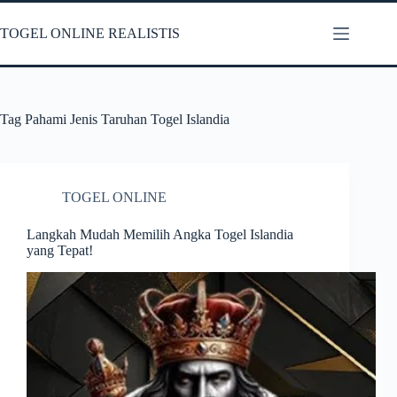
Skip
to
TOGEL ONLINE REALISTIS
content
Tag
Pahami Jenis Taruhan Togel Islandia
TOGEL ONLINE
Langkah Mudah Memilih Angka Togel Islandia
yang Tepat!