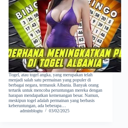
Togel, atau togel angka, yang merupakan telah
menjadi salah satu permainan yang populer di
berbagai negara, termasuk Albania. Banyak orang
tertarik untuk mencoba peruntungan mereka dengan
harapan mendapatkan kemenangan besar. Namun,
meskipun togel adalah permainan yang berbasis
keberuntungan, ada beberapa…
adminblogtu
03/02/2025