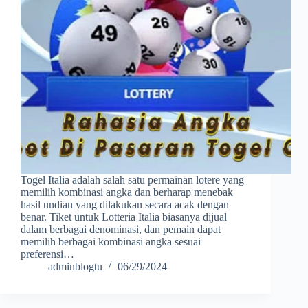
Togel Italia adalah salah satu permainan lotere yang
memilih kombinasi angka dan berharap menebak
hasil undian yang dilakukan secara acak dengan
benar. Tiket untuk Lotteria Italia biasanya dijual
dalam berbagai denominasi, dan pemain dapat
memilih berbagai kombinasi angka sesuai
preferensi…
adminblogtu
06/29/2024