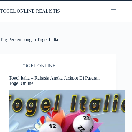
Skip
to
TOGEL ONLINE REALISTIS
content
Tag
Perkembangan Togel Italia
TOGEL ONLINE
Togel Italia – Rahasia Angka Jackpot Di Pasaran
Togel Online