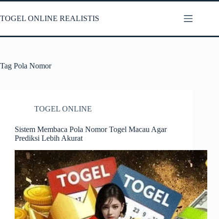
Skip
to
TOGEL ONLINE REALISTIS
content
Tag
Pola Nomor
TOGEL ONLINE
Sistem Membaca Pola Nomor Togel Macau Agar
Prediksi Lebih Akurat