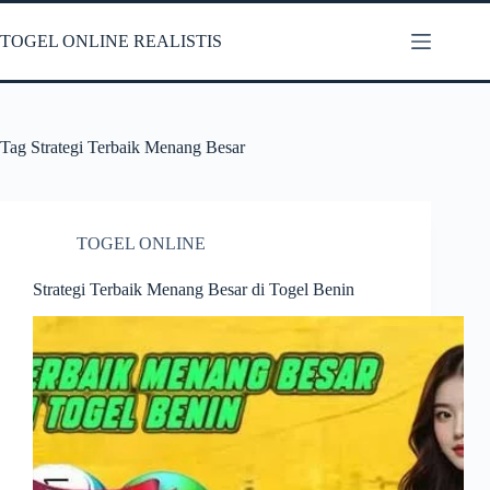
Skip
to
TOGEL ONLINE REALISTIS
content
Tag
Strategi Terbaik Menang Besar
TOGEL ONLINE
Strategi Terbaik Menang Besar di Togel Benin