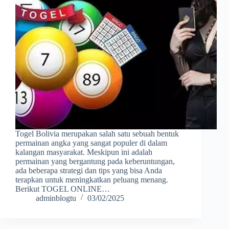
Togel Bolivia merupakan salah satu sebuah bentuk
permainan angka yang sangat populer di dalam
kalangan masyarakat. Meskipun ini adalah
permainan yang bergantung pada keberuntungan,
ada beberapa strategi dan tips yang bisa Anda
terapkan untuk meningkatkan peluang menang.
Berikut TOGEL ONLINE…
adminblogtu
03/02/2025