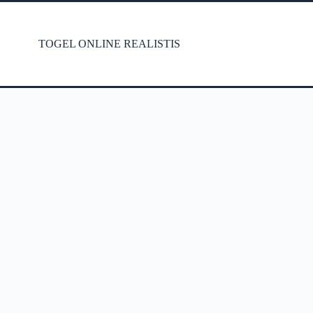
TOGEL ONLINE REALISTIS