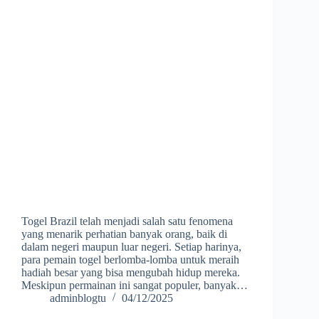
Togel Brazil telah menjadi salah satu fenomena
yang menarik perhatian banyak orang, baik di
dalam negeri maupun luar negeri. Setiap harinya,
para pemain togel berlomba-lomba untuk meraih
hadiah besar yang bisa mengubah hidup mereka.
Meskipun permainan ini sangat populer, banyak…
adminblogtu
04/12/2025