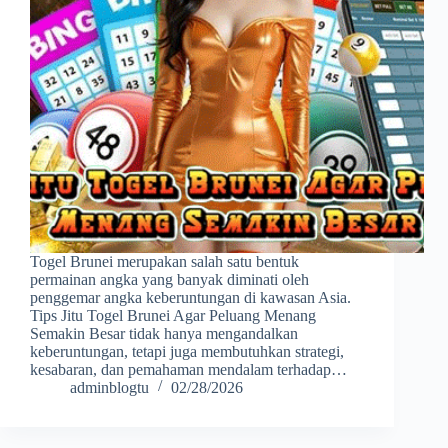
Togel Brunei merupakan salah satu bentuk
permainan angka yang banyak diminati oleh
penggemar angka keberuntungan di kawasan Asia.
Tips Jitu Togel Brunei Agar Peluang Menang
Semakin Besar tidak hanya mengandalkan
keberuntungan, tetapi juga membutuhkan strategi,
kesabaran, dan pemahaman mendalam terhadap…
adminblogtu
02/28/2026