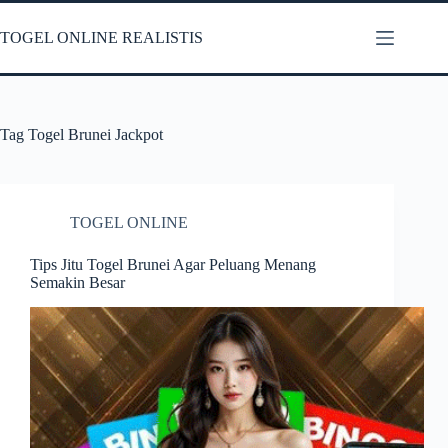
Skip
to
TOGEL ONLINE REALISTIS
content
Tag
Togel Brunei Jackpot
TOGEL ONLINE
Tips Jitu Togel Brunei Agar Peluang Menang
Semakin Besar