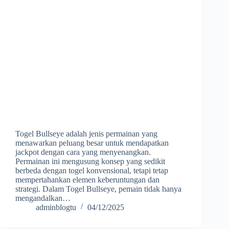
Togel Bullseye adalah jenis permainan yang
menawarkan peluang besar untuk mendapatkan
jackpot dengan cara yang menyenangkan.
Permainan ini mengusung konsep yang sedikit
berbeda dengan togel konvensional, tetapi tetap
mempertahankan elemen keberuntungan dan
strategi. Dalam Togel Bullseye, pemain tidak hanya
mengandalkan…
adminblogtu
04/12/2025