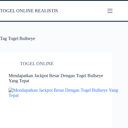
Skip
to
TOGEL ONLINE REALISTIS
content
Tag
Togel Bullseye
TOGEL ONLINE
Mendapatkan Jackpot Besar Dengan Togel Bullseye
Yang Tepat