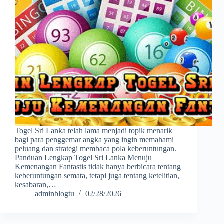
Togel Sri Lanka telah lama menjadi topik menarik
bagi para penggemar angka yang ingin memahami
peluang dan strategi membaca pola keberuntungan.
Panduan Lengkap Togel Sri Lanka Menuju
Kemenangan Fantastis tidak hanya berbicara tentang
keberuntungan semata, tetapi juga tentang ketelitian,
kesabaran,…
adminblogtu
02/28/2026