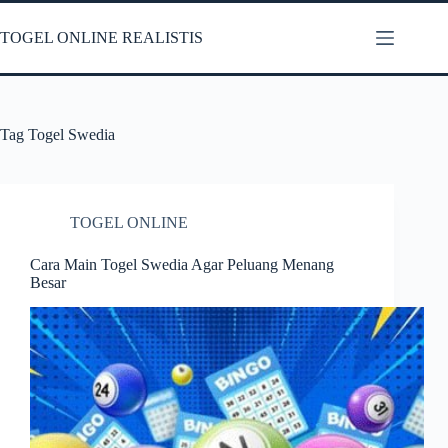
Skip
to
TOGEL ONLINE REALISTIS
content
Tag
Togel Swedia
TOGEL ONLINE
Cara Main Togel Swedia Agar Peluang Menang
Besar