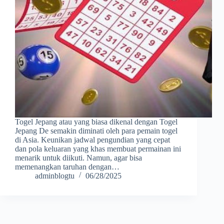
Togel Jepang atau yang biasa dikenal dengan Togel
Jepang De semakin diminati oleh para pemain togel
di Asia. Keunikan jadwal pengundian yang cepat
dan pola keluaran yang khas membuat permainan ini
menarik untuk diikuti. Namun, agar bisa
memenangkan taruhan dengan…
adminblogtu
06/28/2025