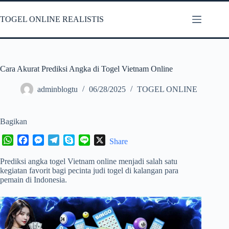
Skip
to
TOGEL ONLINE REALISTIS
content
Cara Akurat Prediksi Angka di Togel Vietnam Online
adminblogtu
06/28/2025
TOGEL ONLINE
Bagikan
W
F
M
T
S
L
X
Share
h
a
e
e
k
i
Prediksi angka togel Vietnam online menjadi salah satu
a
c
s
l
y
n
kegiatan favorit bagi pecinta judi togel di kalangan para
t
e
s
e
p
e
pemain di Indonesia.
s
b
e
g
e
A
o
n
r
p
o
g
a
p
k
e
m