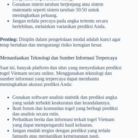
Gunakan sistem taruhan berjenjang atau sistem
matematis seperti sistem taruhan 50:50 untuk
meningkatkan peluang.
Jangan terlalu percaya pada angka tertentu secara
berlebihan, melainkan variasikan prediksi Anda.
Penting:
Disiplin dalam pengelolaan modal adalah kunci agar
tetap bertahan dan mengurangi risiko kerugian besar.
Memanfaatkan Teknologi dan Sumber Informasi Terpercaya
Saat ini, banyak platform dan situs yang menyediakan prediksi
togel Vietnam secara online. Menggunakan teknologi dan
sumber informasi yang terpercaya dapat membantu
meningkatkan akurasi prediksi Anda:
Gunakan software analisis statistik dan prediksi angka
yang sudah terbukti keakuratan dan keandalannya.
Ikuti forum dan komunitas togel yang berbagi prediksi
dan analisis secara rutin.
Perhatikan berita dan informasi terkait togel Vietnam
yang dapat mempengaruhi hasil keluaran.
Jangan mudah tergiur dengan prediksi yang terlalu
fantastis atau menjanjikan kemenangan pasti.