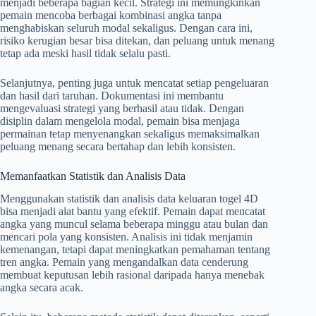
menjadi beberapa bagian kecil. Strategi ini memungkinkan
pemain mencoba berbagai kombinasi angka tanpa
menghabiskan seluruh modal sekaligus. Dengan cara ini,
risiko kerugian besar bisa ditekan, dan peluang untuk menang
tetap ada meski hasil tidak selalu pasti.
Selanjutnya, penting juga untuk mencatat setiap pengeluaran
dan hasil dari taruhan. Dokumentasi ini membantu
mengevaluasi strategi yang berhasil atau tidak. Dengan
disiplin dalam mengelola modal, pemain bisa menjaga
permainan tetap menyenangkan sekaligus memaksimalkan
peluang menang secara bertahap dan lebih konsisten.
Memanfaatkan Statistik dan Analisis Data
Menggunakan statistik dan analisis data keluaran togel 4D
bisa menjadi alat bantu yang efektif. Pemain dapat mencatat
angka yang muncul selama beberapa minggu atau bulan dan
mencari pola yang konsisten. Analisis ini tidak menjamin
kemenangan, tetapi dapat meningkatkan pemahaman tentang
tren angka. Pemain yang mengandalkan data cenderung
membuat keputusan lebih rasional daripada hanya menebak
angka secara acak.