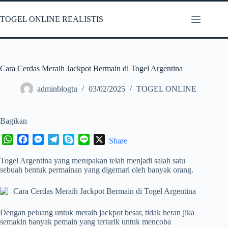
Skip
to
TOGEL ONLINE REALISTIS
content
Cara Cerdas Meraih Jackpot Bermain di Togel Argentina
adminblogtu
03/02/2025
TOGEL ONLINE
Bagikan
W
F
M
T
S
L
X
Share
h
a
e
e
k
i
Togel Argentina yang merupakan telah menjadi salah satu
a
c
s
l
y
n
sebuah bentuk permainan yang digemari oleh banyak orang.
t
e
s
e
p
e
s
b
e
g
e
A
o
n
r
p
o
g
a
Dengan peluang untuk meraih jackpot besar, tidak heran jika
p
k
e
m
semakin banyak pemain yang tertarik untuk mencoba