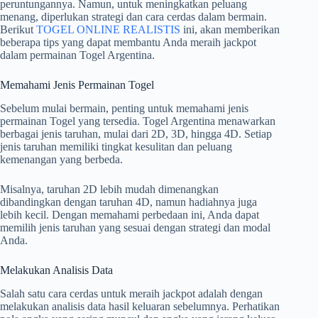
r
peruntungannya. Namun, untuk meningkatkan peluang
menang, diperlukan strategi dan cara cerdas dalam bermain.
Berikut
TOGEL ONLINE REALISTIS
ini, akan memberikan
beberapa tips yang dapat membantu Anda meraih jackpot
dalam permainan Togel Argentina.
Memahami Jenis Permainan Togel
Sebelum mulai bermain, penting untuk memahami jenis
permainan Togel yang tersedia. Togel Argentina menawarkan
berbagai jenis taruhan, mulai dari 2D, 3D, hingga 4D. Setiap
jenis taruhan memiliki tingkat kesulitan dan peluang
kemenangan yang berbeda.
Misalnya, taruhan 2D lebih mudah dimenangkan
dibandingkan dengan taruhan 4D, namun hadiahnya juga
lebih kecil. Dengan memahami perbedaan ini, Anda dapat
memilih jenis taruhan yang sesuai dengan strategi dan modal
Anda.
Melakukan Analisis Data
Salah satu cara cerdas untuk meraih jackpot adalah dengan
melakukan analisis data hasil keluaran sebelumnya. Perhatikan