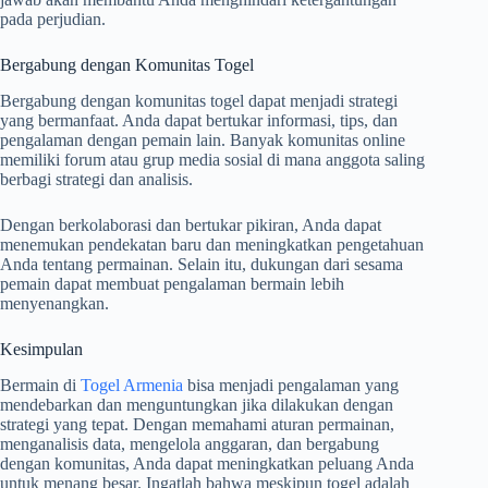
pada perjudian.
Bergabung dengan Komunitas Togel
Bergabung dengan komunitas togel dapat menjadi strategi
yang bermanfaat. Anda dapat bertukar informasi, tips, dan
pengalaman dengan pemain lain. Banyak komunitas online
memiliki forum atau grup media sosial di mana anggota saling
berbagi strategi dan analisis.
Dengan berkolaborasi dan bertukar pikiran, Anda dapat
menemukan pendekatan baru dan meningkatkan pengetahuan
Anda tentang permainan. Selain itu, dukungan dari sesama
pemain dapat membuat pengalaman bermain lebih
menyenangkan.
Kesimpulan
Bermain di
Togel Armenia
bisa menjadi pengalaman yang
mendebarkan dan menguntungkan jika dilakukan dengan
strategi yang tepat. Dengan memahami aturan permainan,
menganalisis data, mengelola anggaran, dan bergabung
dengan komunitas, Anda dapat meningkatkan peluang Anda
untuk menang besar. Ingatlah bahwa meskipun togel adalah