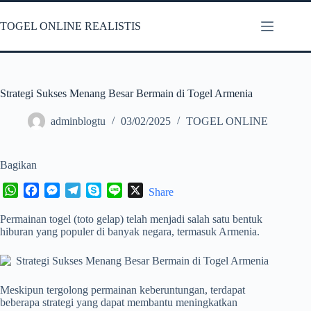
Skip
to
TOGEL ONLINE REALISTIS
content
Strategi Sukses Menang Besar Bermain di Togel Armenia
adminblogtu
03/02/2025
TOGEL ONLINE
Bagikan
W
F
M
T
S
L
X
Share
h
a
e
e
k
i
Permainan togel (toto gelap) telah menjadi salah satu bentuk
a
c
s
l
y
n
hiburan yang populer di banyak negara, termasuk Armenia.
t
e
s
e
p
e
s
b
e
g
e
A
o
n
r
p
o
g
a
Meskipun tergolong permainan keberuntungan, terdapat
p
k
e
m
beberapa strategi yang dapat membantu meningkatkan