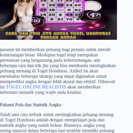
r
pasaran ini memberikan peluang bagi pemain untuk meraih
kemenangan besar. Meskipun togel tetap merupakan
permainan yang bergantung pada keberuntungan, ada
beberapa cara dan trik jitu yang bisa membantu meningkatkan
peluang menang di Togel Honduras. Artikel ini akan
membahas beberapa strategi yang dapat digunakan untuk
memprediksi angka dengan lebih akurat dan efektif. Dibawah
ini
TOGEL ONLINE REALISTIS
akan memberikan
informasi menarik yang wajib anda ketahui.
Pahami Pola dan Statistik Angka
Salah satu cara terbaik untuk meningkatkan peluang menang
di Togel Honduras adalah dengan mempelajari pola dan
statistik angka yang sudah keluar. Biasanya, angka yang
sering muncul dalam beberapa hari terakhir memiliki peluang