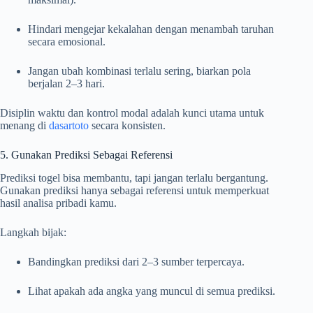
Hindari mengejar kekalahan dengan menambah taruhan
secara emosional.
Jangan ubah kombinasi terlalu sering, biarkan pola
berjalan 2–3 hari.
Disiplin waktu dan kontrol modal adalah kunci utama untuk
menang di
dasartoto
secara konsisten.
5. Gunakan Prediksi Sebagai Referensi
Prediksi togel bisa membantu, tapi jangan terlalu bergantung.
Gunakan prediksi hanya sebagai referensi untuk memperkuat
hasil analisa pribadi kamu.
Langkah bijak:
Bandingkan prediksi dari 2–3 sumber terpercaya.
Lihat apakah ada angka yang muncul di semua prediksi.