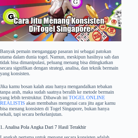
r
Banyak pemain menganggap pasaran ini sebagai patokan
utama dalam dunia togel. Namun, meskipun hasilnya sah dan
tidak bisa dimanipulasi, peluang menang bisa ditingkatkan
secara signifikan dengan strategi, analisa, dan teknik bermain
yang konsisten.
Jika kamu bosan kalah atau hanya mengandalkan tebakan
tanpa arah, maka sudah saatnya beralih ke metode bermain
yang lebih terstruktur. Dibawah ini
TOGEL ONLINE
REALISTIS
akan membahas mengenai cara jitu agar kamu
bisa menang konsisten di Togel Singapore, bukan hanya
sekali, tapi secara berkelanjutan.
1. Analisa Pola Angka Dari 7 Hasil Terakhir
Langkah pertama untuk menang secara konsisten adalah