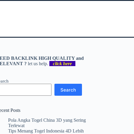
EED BACKLINK HIGH QUALITY and
ELEVANT ?
let us help.
click here
earch
Search
ecent Posts
Pola Angka Togel China 3D yang Sering
Terlewat
Tips Menang Togel Indonesia 4D Lebih