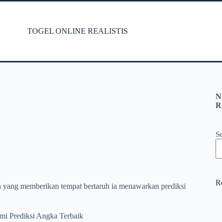
TOGEL ONLINE REALISTIS
N
R
S
R
a yang memberikan tempat bertaruh ia menawarkan prediksi