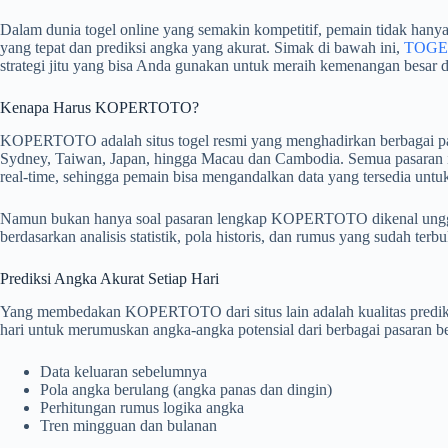
p
o
g
a
Dalam dunia togel online yang semakin kompetitif, pemain tidak hany
p
k
e
m
yang tepat dan prediksi angka yang akurat. Simak di bawah ini,
TOGE
r
strategi jitu yang bisa Anda gunakan untuk meraih kemenangan besar 
Kenapa Harus KOPERTOTO?
KOPERTOTO adalah situs togel resmi yang menghadirkan berbagai pas
Sydney, Taiwan, Japan, hingga Macau dan Cambodia. Semua pasaran ini
real-time, sehingga pemain bisa mengandalkan data yang tersedia unt
Namun bukan hanya soal pasaran lengkap KOPERTOTO dikenal unggul 
berdasarkan analisis statistik, pola historis, dan rumus yang sudah terb
Prediksi Angka Akurat Setiap Hari
Yang membedakan KOPERTOTO dari situs lain adalah kualitas prediksi 
hari untuk merumuskan angka-angka potensial dari berbagai pasaran b
Data keluaran sebelumnya
Pola angka berulang (angka panas dan dingin)
Perhitungan rumus logika angka
Tren mingguan dan bulanan