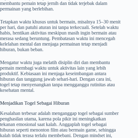
membantu pemain tetap jernih dan tidak terjebak dalam
permainan yang berlebihan.
Tetapkan waktu khusus untuk bermain, misalnya 15–30 menit
per hari, dan patuhi aturan ini tanpa terkecuali. Setelah waktu
habis, hentikan aktivitas meskipun masih ingin bermain atau
merasa sedang beruntung. Pembatasan waktu ini mencegah
kelelahan mental dan menjaga permainan tetap menjadi
hiburan, bukan beban.
Mengatur waktu juga melatih disiplin diri dan membantu
pemain membagi waktu untuk aktivitas lain yang lebih
produktif. Kebiasaan ini menjaga keseimbangan antara
hiburan dan tanggung jawab sehari-hari. Dengan cara ini,
togel tetap menyenangkan tanpa mengganggu rutinitas atau
kesehatan mental.
Menjadikan Togel Sebagai Hiburan
Kesalahan terbesar adalah menganggap togel sebagai sumber
penghasilan utama, karena pola pikir ini meningkatkan
tekanan emosional saat kalah. Anggaplah togel sebagai
hiburan seperti menonton film atau bermain game, sehingga
kalah tidak terasa terlalu membebani. Dengan mindset ini,