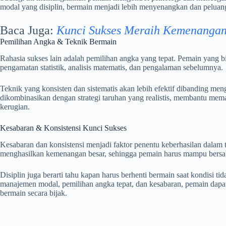
modal yang disiplin, bermain menjadi lebih menyenangkan dan peluan
Baca Juga:
Kunci Sukses Meraih Kemenangan
Pemilihan Angka & Teknik Bermain
Rahasia sukses lain adalah pemilihan angka yang tepat. Pemain yang 
pengamatan statistik, analisis matematis, dan pengalaman sebelumnya.
Teknik yang konsisten dan sistematis akan lebih efektif dibanding men
dikombinasikan dengan strategi taruhan yang realistis, membantu me
kerugian.
Kesabaran & Konsistensi Kunci Sukses
Kesabaran dan konsistensi menjadi faktor penentu keberhasilan dalam 
menghasilkan kemenangan besar, sehingga pemain harus mampu bersaba
Disiplin juga berarti tahu kapan harus berhenti bermain saat kondisi
manajemen modal, pemilihan angka tepat, dan kesabaran, pemain dapa
bermain secara bijak.