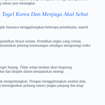
g sukses pun meningkat.
 Togel Korea Dan Menjaga Akal Sehat
bijak biasanya menggabungkan beberapa pendekatan, seperti
gandalkan firasat semata. Pemilihan angka yang cermat,
maksimalkan peluang kemenangan sekaligus mengurangi risiko
togel Jepang. Tidak setiap taruhan akan langsung
r dan disiplin dalam menjalankan strategi.
 tidak menguntungkan. Dengan menggabungkan analisis data,
t meningkatkan peluang sukses jangka panjang dan tetap