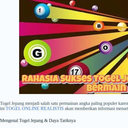
p
o
g
a
p
k
e
m
r
Togel Jepang menjadi salah satu permainan angka paling populer kare
ini
TOGEL ONLINE REALISTIS
akan memberikan informasi menari
Mengenal Togel Jepang & Daya Tariknya