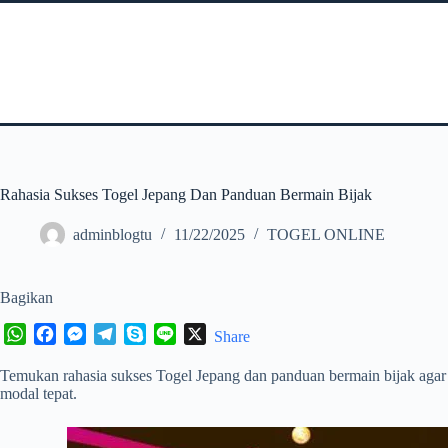
Skip
to
content
Rahasia Sukses Togel Jepang Dan Panduan Bermain Bijak
adminblogtu
11/22/2025
TOGEL ONLINE
Bagikan
W
F
M
T
S
L
X
Share
h
a
e
e
k
i
Temukan rahasia sukses Togel Jepang dan panduan bermain bijak agar
a
c
s
l
y
n
modal tepat.
t
e
s
e
p
e
s
b
e
g
e
A
o
n
r