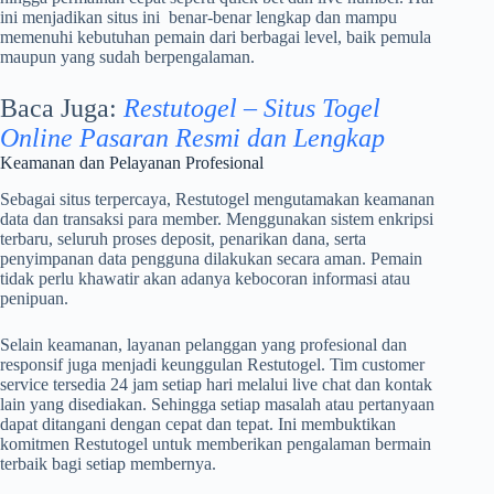
ini menjadikan situs ini benar-benar lengkap dan mampu
memenuhi kebutuhan pemain dari berbagai level, baik pemula
maupun yang sudah berpengalaman.
Baca Juga:
Restutogel – Situs Togel
Online Pasaran Resmi dan Lengkap
Keamanan dan Pelayanan Profesional
Sebagai situs terpercaya, Restutogel mengutamakan keamanan
data dan transaksi para member. Menggunakan sistem enkripsi
terbaru, seluruh proses deposit, penarikan dana, serta
penyimpanan data pengguna dilakukan secara aman. Pemain
tidak perlu khawatir akan adanya kebocoran informasi atau
penipuan.
Selain keamanan, layanan pelanggan yang profesional dan
responsif juga menjadi keunggulan Restutogel. Tim customer
service tersedia 24 jam setiap hari melalui live chat dan kontak
lain yang disediakan. Sehingga setiap masalah atau pertanyaan
dapat ditangani dengan cepat dan tepat. Ini membuktikan
komitmen Restutogel untuk memberikan pengalaman bermain
terbaik bagi setiap membernya.