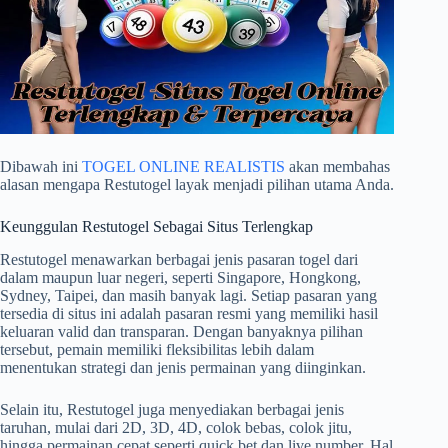
r
Dibawah ini
TOGEL ONLINE REALISTIS
akan membahas
alasan mengapa Restutogel layak menjadi pilihan utama Anda.
Keunggulan Restutogel Sebagai Situs Terlengkap
Restutogel menawarkan berbagai jenis pasaran togel dari
dalam maupun luar negeri, seperti Singapore, Hongkong,
Sydney, Taipei, dan masih banyak lagi. Setiap pasaran yang
tersedia di situs ini adalah pasaran resmi yang memiliki hasil
keluaran valid dan transparan. Dengan banyaknya pilihan
tersebut, pemain memiliki fleksibilitas lebih dalam
menentukan strategi dan jenis permainan yang diinginkan.
Selain itu, Restutogel juga menyediakan berbagai jenis
taruhan, mulai dari 2D, 3D, 4D, colok bebas, colok jitu,
hingga permainan cepat seperti quick bet dan live number. Hal