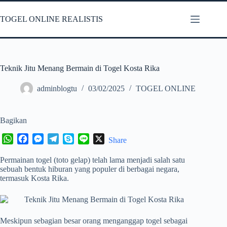
Skip
to
TOGEL ONLINE REALISTIS
content
Teknik Jitu Menang Bermain di Togel Kosta Rika
adminblogtu
03/02/2025
TOGEL ONLINE
Bagikan
W
F
M
T
S
L
X
Share
h
a
e
e
k
i
Permainan togel (toto gelap) telah lama menjadi salah satu
a
c
s
l
y
n
sebuah bentuk hiburan yang populer di berbagai negara,
t
e
s
e
p
e
termasuk Kosta Rika.
s
b
e
g
e
A
o
n
r
p
o
g
a
p
k
e
m
Meskipun sebagian besar orang menganggap togel sebagai