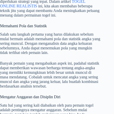
r
diperlukan strategi yang tepat. Dalam artikel
TOGEL
ONLINE REALISTIS
ini, kita akan membahas beberapa
teknik jitu yang dapat membantu Anda meningkatkan peluang
menang dalam permainan togel ini.
Memahami Pola dan Statistik
Salah satu langkah pertama yang harus dilakukan sebelum
mulai bermain adalah memahami pola dan statistik angka yang
sering muncul. Dengan menganalisis data angka keluaran
sebelumnya, Anda dapat menemukan pola yang mungkin
tidak terlihat oleh pemain lain.
Banyak pemain yang mengabaikan aspek ini, padahal statistik
dapat memberikan wawasan berharga tentang angka-angka
yang memiliki kemungkinan lebih besar untuk muncul di
masa mendatang. Cobalah untuk mencatat angka yang sering
muncul dan angka yang jarang keluar, lalu buatlah kombinasi
berdasarkan analisis tersebut.
Mengatur Anggaran dan Disiplin Diri
Satu hal yang sering kali diabaikan oleh para pemain togel
adalah pentingnya mengatur anggaran. Sebelum mulai