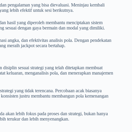
 dan pengalaman yang bisa dievaluasi. Meninjau kembali
g lebih efektif untuk sesi berikutnya.
 dan hasil yang diperoleh membantu menciptakan sistem
ing sesuai dengan gaya bermain dan modal yang dimiliki.
si angka, dan efektivitas analisis pola. Dengan pendekatan
ang meraih jackpot secara bertahap.
 disiplin sesuai strategi yang telah ditetapkan membuat
ncatat keluaran, menganalisis pola, dan menerapkan manajemen
strategi yang tidak terencana. Percobaan acak biasanya
ang konsisten justru membantu membangun pola kemenangan
nda akan lebih fokus pada proses dan strategi, bukan hanya
lebih terukur dan lebih menyenangkan.