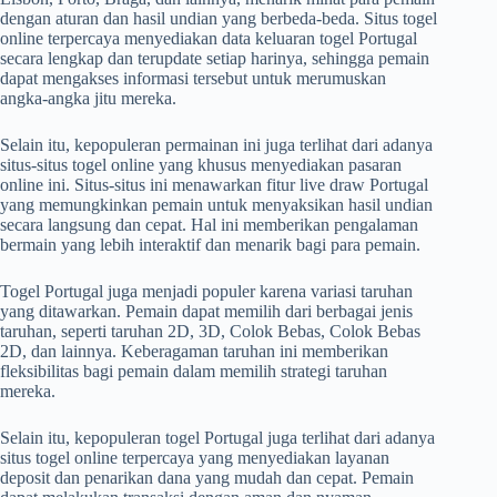
dengan aturan dan hasil undian yang berbeda-beda. Situs togel
online terpercaya menyediakan data keluaran togel Portugal
secara lengkap dan terupdate setiap harinya, sehingga pemain
dapat mengakses informasi tersebut untuk merumuskan
angka-angka jitu mereka.
Selain itu, kepopuleran permainan ini juga terlihat dari adanya
situs-situs togel online yang khusus menyediakan pasaran
online ini. Situs-situs ini menawarkan fitur live draw Portugal
yang memungkinkan pemain untuk menyaksikan hasil undian
secara langsung dan cepat. Hal ini memberikan pengalaman
bermain yang lebih interaktif dan menarik bagi para pemain.
Togel Portugal juga menjadi populer karena variasi taruhan
yang ditawarkan. Pemain dapat memilih dari berbagai jenis
taruhan, seperti taruhan 2D, 3D, Colok Bebas, Colok Bebas
2D, dan lainnya. Keberagaman taruhan ini memberikan
fleksibilitas bagi pemain dalam memilih strategi taruhan
mereka.
Selain itu, kepopuleran togel Portugal juga terlihat dari adanya
situs togel online terpercaya yang menyediakan layanan
deposit dan penarikan dana yang mudah dan cepat. Pemain