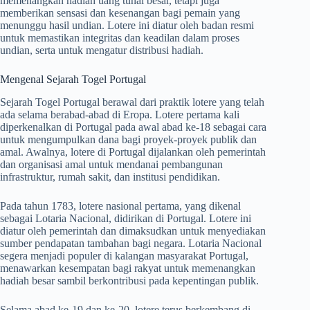
memenangkan hadiah uang tunai besar, tetapi juga
memberikan sensasi dan kesenangan bagi pemain yang
menunggu hasil undian. Lotere ini diatur oleh badan resmi
untuk memastikan integritas dan keadilan dalam proses
undian, serta untuk mengatur distribusi hadiah.
Mengenal Sejarah Togel Portugal
Sejarah Togel Portugal berawal dari praktik lotere yang telah
ada selama berabad-abad di Eropa. Lotere pertama kali
diperkenalkan di Portugal pada awal abad ke-18 sebagai cara
untuk mengumpulkan dana bagi proyek-proyek publik dan
amal. Awalnya, lotere di Portugal dijalankan oleh pemerintah
dan organisasi amal untuk mendanai pembangunan
infrastruktur, rumah sakit, dan institusi pendidikan.
Pada tahun 1783, lotere nasional pertama, yang dikenal
sebagai Lotaria Nacional, didirikan di Portugal. Lotere ini
diatur oleh pemerintah dan dimaksudkan untuk menyediakan
sumber pendapatan tambahan bagi negara. Lotaria Nacional
segera menjadi populer di kalangan masyarakat Portugal,
menawarkan kesempatan bagi rakyat untuk memenangkan
hadiah besar sambil berkontribusi pada kepentingan publik.
Selama abad ke-19 dan ke-20, lotere terus berkembang di