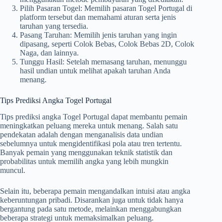
Pilih Pasaran Togel: Memilih pasaran Togel Portugal di
platform tersebut dan memahami aturan serta jenis
taruhan yang tersedia.
Pasang Taruhan: Memilih jenis taruhan yang ingin
dipasang, seperti Colok Bebas, Colok Bebas 2D, Colok
Naga, dan lainnya.
Tunggu Hasil: Setelah memasang taruhan, menunggu
hasil undian untuk melihat apakah taruhan Anda
menang.
Tips Prediksi Angka Togel Portugal
Tips prediksi angka Togel Portugal dapat membantu pemain
meningkatkan peluang mereka untuk menang. Salah satu
pendekatan adalah dengan menganalisis data undian
sebelumnya untuk mengidentifikasi pola atau tren tertentu.
Banyak pemain yang menggunakan teknik statistik dan
probabilitas untuk memilih angka yang lebih mungkin
muncul.
Selain itu, beberapa pemain mengandalkan intuisi atau angka
keberuntungan pribadi. Disarankan juga untuk tidak hanya
bergantung pada satu metode, melainkan menggabungkan
beberapa strategi untuk memaksimalkan peluang.