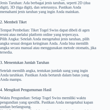
Jenis Taruhan: Ada berbagai jenis taruhan, seperti 2D (dua
digit), 3D (tiga digit), dan seterusnya. Pastikan Anda
memahami jenis taruhan yang ingin Anda mainkan.
2. Membeli Tiket
Tempat Pembelian: Tiket Togel Swiss dapat dibeli di agen
resmi atau melalui platform online yang terpercaya.
Pilih Angka: Setelah Anda mengetahui jenis taruhan, pilih
angka sesuai dengan keinginan Anda. Anda bisa memilih
angka secara manual atau menggunakan metode otomatis, jika
tersedia.
3. Menentukan Jumlah Taruhan
Setelah memilih angka, tentukan jumlah uang yang ingin
Anda taruhkan. Pastikan Anda bertaruh dalam batas yang
Anda mampu.
4. Mengikuti Pengumuman Hasil
Waktu Pengundian: Setiap Togel Swiss memiliki waktu
pengundian yang spesifik. Pastikan Anda mengetahui kapan
undian berlangsung.