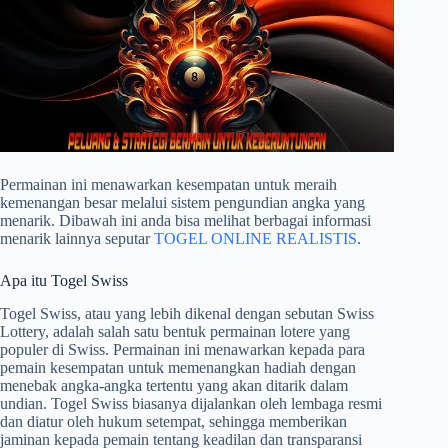
r
Permainan ini menawarkan kesempatan untuk meraih
kemenangan besar melalui sistem pengundian angka yang
menarik. Dibawah ini anda bisa melihat berbagai informasi
menarik lainnya seputar
TOGEL ONLINE REALISTIS
.
Apa itu Togel Swiss
Togel Swiss, atau yang lebih dikenal dengan sebutan Swiss
Lottery, adalah salah satu bentuk permainan lotere yang
populer di Swiss. Permainan ini menawarkan kepada para
pemain kesempatan untuk memenangkan hadiah dengan
menebak angka-angka tertentu yang akan ditarik dalam
undian. Togel Swiss biasanya dijalankan oleh lembaga resmi
dan diatur oleh hukum setempat, sehingga memberikan
jaminan kepada pemain tentang keadilan dan transparansi