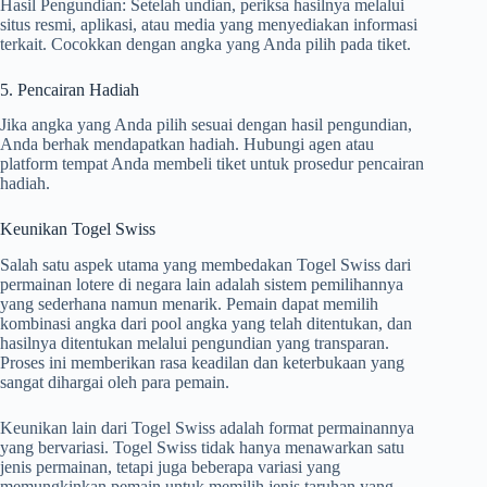
Hasil Pengundian: Setelah undian, periksa hasilnya melalui
situs resmi, aplikasi, atau media yang menyediakan informasi
terkait. Cocokkan dengan angka yang Anda pilih pada tiket.
5. Pencairan Hadiah
Jika angka yang Anda pilih sesuai dengan hasil pengundian,
Anda berhak mendapatkan hadiah. Hubungi agen atau
platform tempat Anda membeli tiket untuk prosedur pencairan
hadiah.
Keunikan Togel Swiss
Salah satu aspek utama yang membedakan Togel Swiss dari
permainan lotere di negara lain adalah sistem pemilihannya
yang sederhana namun menarik. Pemain dapat memilih
kombinasi angka dari pool angka yang telah ditentukan, dan
hasilnya ditentukan melalui pengundian yang transparan.
Proses ini memberikan rasa keadilan dan keterbukaan yang
sangat dihargai oleh para pemain.
Keunikan lain dari Togel Swiss adalah format permainannya
yang bervariasi. Togel Swiss tidak hanya menawarkan satu
jenis permainan, tetapi juga beberapa variasi yang
memungkinkan pemain untuk memilih jenis taruhan yang