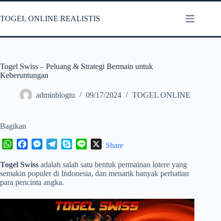
Skip
to
TOGEL ONLINE REALISTIS
content
Togel Swiss – Peluang & Strategi Bermain untuk
Keberuntungan
adminblogtu
09/17/2024
TOGEL ONLINE
Bagikan
W
F
M
T
S
L
X
Share
h
a
e
e
k
i
Togel Swiss
adalah salah satu bentuk permainan lotere yang
a
c
s
l
y
n
semakin populer di Indonesia, dan menarik banyak perhatian
t
e
s
e
p
e
para pencinta angka.
s
b
e
g
e
A
o
n
r
p
o
g
a
p
k
e
m