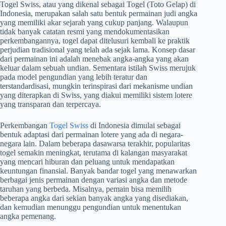
Togel Swiss, atau yang dikenal sebagai Togel (Toto Gelap) di
Indonesia, merupakan salah satu bentuk permainan judi angka
yang memiliki akar sejarah yang cukup panjang. Walaupun
tidak banyak catatan resmi yang mendokumentasikan
perkembangannya, togel dapat ditelusuri kembali ke praktik
perjudian tradisional yang telah ada sejak lama. Konsep dasar
dari permainan ini adalah menebak angka-angka yang akan
keluar dalam sebuah undian. Sementara istilah Swiss merujuk
pada model pengundian yang lebih teratur dan
terstandardisasi, mungkin terinspirasi dari mekanisme undian
yang diterapkan di Swiss, yang diakui memiliki sistem lotere
yang transparan dan terpercaya.
Perkembangan
Togel Swiss
di Indonesia dimulai sebagai
bentuk adaptasi dari permainan lotere yang ada di negara-
negara lain. Dalam beberapa dasawarsa terakhir, popularitas
togel semakin meningkat, terutama di kalangan masyarakat
yang mencari hiburan dan peluang untuk mendapatkan
keuntungan finansial. Banyak bandar togel yang menawarkan
berbagai jenis permainan dengan variasi angka dan metode
taruhan yang berbeda. Misalnya, pemain bisa memilih
beberapa angka dari sekian banyak angka yang disediakan,
dan kemudian menunggu pengundian untuk menentukan
angka pemenang.