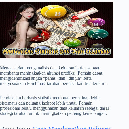
Mencatat dan menganalisis data keluaran harian sangat
membantu meningkatkan akurasi prediksi. Pemain dapat
mengidentifikasi angka “panas” dan “dingin” serta
menyesuaikan kombinasi taruhan berdasarkan tren terbaru.
Pendekatan berbasis statistik membuat permainan lebih
sistematis dan peluang jackpot lebih tinggi. Pemain
profesional selalu menggunakan data keluaran sebagai dasar
strategi taruhan untuk meningkatkan peluang kemenangan.