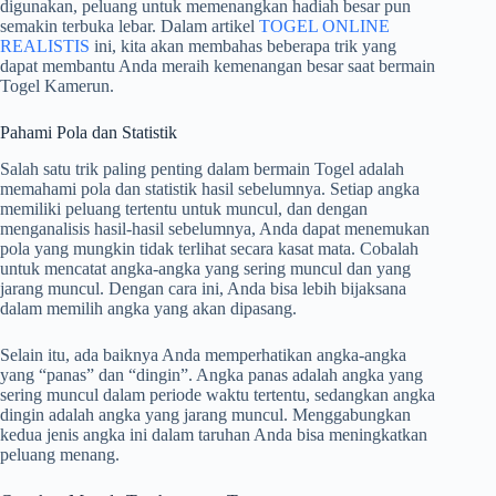
r
digunakan, peluang untuk memenangkan hadiah besar pun
semakin terbuka lebar. Dalam artikel
TOGEL ONLINE
REALISTIS
ini, kita akan membahas beberapa trik yang
dapat membantu Anda meraih kemenangan besar saat bermain
Togel Kamerun.
Pahami Pola dan Statistik
Salah satu trik paling penting dalam bermain Togel adalah
memahami pola dan statistik hasil sebelumnya. Setiap angka
memiliki peluang tertentu untuk muncul, dan dengan
menganalisis hasil-hasil sebelumnya, Anda dapat menemukan
pola yang mungkin tidak terlihat secara kasat mata. Cobalah
untuk mencatat angka-angka yang sering muncul dan yang
jarang muncul. Dengan cara ini, Anda bisa lebih bijaksana
dalam memilih angka yang akan dipasang.
Selain itu, ada baiknya Anda memperhatikan angka-angka
yang “panas” dan “dingin”. Angka panas adalah angka yang
sering muncul dalam periode waktu tertentu, sedangkan angka
dingin adalah angka yang jarang muncul. Menggabungkan
kedua jenis angka ini dalam taruhan Anda bisa meningkatkan
peluang menang.