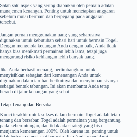
Salah satu aspek yang sering diabaikan oleh pemain adalah
manajemen keuangan. Penting untuk menetapkan anggaran
sebelum mulai bermain dan berpegang pada anggaran
tersebut.
Jangan pernah menggunakan uang yang seharusnya
digunakan untuk kebutuhan sehari-hari untuk bermain Togel.
Dengan mengelola keuangan Anda dengan baik, Anda tidak
hanya bisa menikmati permainan lebih lama, tetapi juga
mengurangi risiko kehilangan lebih banyak uang.
Jika Anda berhasil menang, pertimbangkan untuk
menyisihkan sebagian dari kemenangan Anda untuk
digunakan dalam taruhan berikutnya dan menyimpan sisanya
sebagai bentuk tabungan. Ini akan membantu Anda tetap
berada di jalur keuangan yang sehat.
Tetap Tenang dan Bersabar
Kunci terakhir untuk sukses dalam bermain Togel adalah tetap
tenang dan bersabar. Togel adalah permainan yang bergantung
pada keberuntungan, dan tidak ada strategi yang bisa
menjamin kemenangan 100%. Oleh karena itu, penting untuk
tidak terbawa emosi saat bermain. Jika Anda mengalami