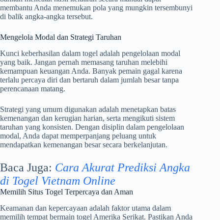
membantu Anda menemukan pola yang mungkin tersembunyi
di balik angka-angka tersebut.
Mengelola Modal dan Strategi Taruhan
Kunci keberhasilan dalam togel adalah pengelolaan modal
yang baik. Jangan pernah memasang taruhan melebihi
kemampuan keuangan Anda. Banyak pemain gagal karena
terlalu percaya diri dan bertaruh dalam jumlah besar tanpa
perencanaan matang.
Strategi yang umum digunakan adalah menetapkan batas
kemenangan dan kerugian harian, serta mengikuti sistem
taruhan yang konsisten. Dengan disiplin dalam pengelolaan
modal, Anda dapat memperpanjang peluang untuk
mendapatkan kemenangan besar secara berkelanjutan.
Baca Juga:
Cara Akurat Prediksi Angka
di Togel Vietnam Online
Memilih Situs Togel Terpercaya dan Aman
Keamanan dan kepercayaan adalah faktor utama dalam
memilih tempat bermain togel Amerika Serikat. Pastikan Anda